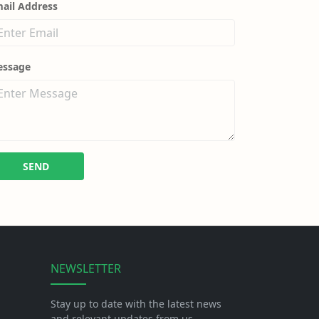
ail Address
essage
SEND
NEWSLETTER
Stay up to date with the latest news
and relevant updates from us.