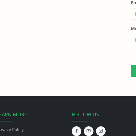
Em
M
EARN MORE
FOLLOW US
rivacy Policy