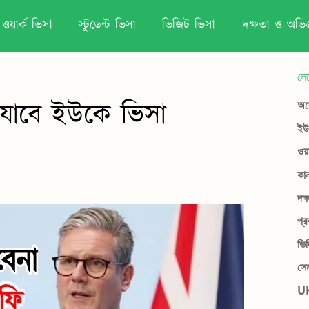
ওয়ার্ক ভিসা
স্টুডেন্ট ভিসা
ভিজিট ভিসা
দক্ষতা ও অভিজ
লে
 যাবে ইউকে ভিসা
অস্
ইউর
ওয়
কান
দক্
প্র
ভি
সে
UK