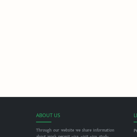
ABOUT US
L
Through our website we share information
P
about work permit visa, visit visa, study