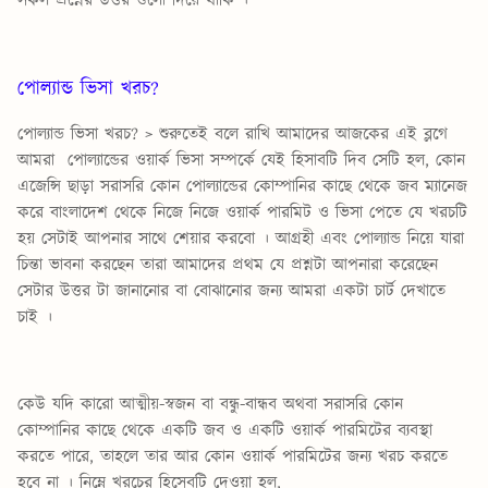
সকল প্রশ্নের উত্তর গুলো দিয়ে থাকি ।
পোল্যান্ড ভিসা খরচ?
পোল্যান্ড ভিসা খরচ? >
শুরুতেই বলে রাখি আমাদের আজকের এই ব্লগে
আমরা পোল্যান্ডের ওয়ার্ক ভিসা সম্পর্কে যেই হিসাবটি দিব সেটি হল, কোন
এজেন্সি ছাড়া সরাসরি কোন পোল্যান্ডের কোম্পানির কাছে থেকে জব ম্যানেজ
করে বাংলাদেশ থেকে নিজে নিজে ওয়ার্ক পারমিট ও ভিসা পেতে যে খরচটি
হয় সেটাই আপনার সাথে শেয়ার করবো । আগ্রহী এবং পোল্যান্ড নিয়ে যারা
চিন্তা ভাবনা করছেন তারা আমাদের প্রথম যে প্রশ্নটা আপনারা করেছেন
সেটার উত্তর টা জানানোর বা বোঝানোর জন্য আমরা একটা চার্ট দেখাতে
চাই ।
কেউ যদি কারো আত্মীয়-স্বজন বা বন্ধু-বান্ধব অথবা সরাসরি কোন
কোম্পানির কাছে থেকে একটি জব ও একটি ওয়ার্ক পারমিটের ব্যবস্থা
করতে পারে, তাহলে তার আর কোন ওয়ার্ক পারমিটের জন্য খরচ করতে
হবে না । নিম্নে খরচের হিসেবটি দেওয়া হল,