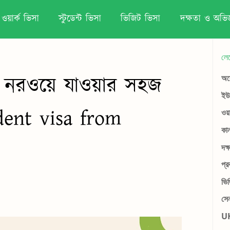
ওয়ার্ক ভিসা
স্টুডেন্ট ভিসা
ভিজিট ভিসা
দক্ষতা ও অভিজ
লে
 - নরওয়ে যাওয়ার সহজ
অস্
ইউর
dent visa from
ওয়
কান
দক্
প্র
ভি
সে
UK