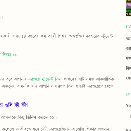
ত।
C
।
সহবাসকারী এবং 18 বছরের কম বয়সী শিশুরা অন্তর্ভুক্ত।
নরওয়ের স্টুডেন্ট
অস্
ওয়
দিচ্ছে >>
দক্
বি
সে
ে চান তবে আপনার
নরওয়ে স্টুডেন্ট ভিসা
লাগবে। এটি সমস্ত আন্তর্জাতিক
কানাডার অন্তর্ভুক্ত, এমনকি যদি আপনি সাধারণত ভিসা ছাড়াই নরওয়েতে যেতে
যো
়তা গুলি কী কী?
Y
তে আপনাকে কিছু জিনিস করতে হবে:
া কলেজে ভর্তি হতে হবে যেটি নরওয়েজিয়ান এজেন্সি শিক্ষার গুণমান
Em