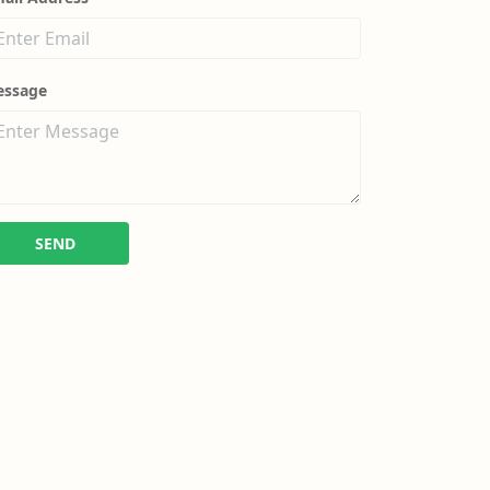
essage
SEND