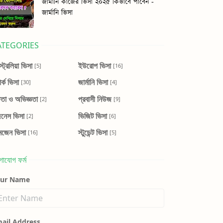
জার্মানি কাজের ভিসা ২০২৫ কিভাবে পাবেন -
জার্মানি ভিসা
ATEGORIES
ট্রেলিয়া ভিসা
ইউরোপ ভিসা
[5]
[16]
ার্ক ভিসা
জার্মানি ভিসা
[30]
[4]
ষতা ও অভিজ্ঞতা
প্রবাসী নিউজ
[2]
[9]
জনেস ভিসা
ভিজিট ভিসা
[2]
[6]
নজেন ভিসা
স্টুডেন্ট ভিসা
[16]
[5]
গাযোগ ফর্ম
our Name
ail Address