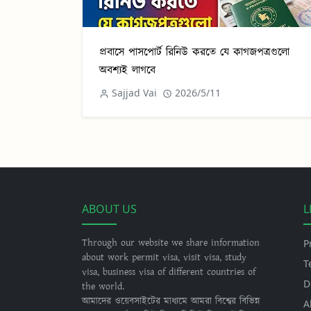
প্রবাসে পাসপোর্ট রিনিউ করতে যে কাগজপত্রগুলো
অবশ্যই লাগবে
Sajjad Vai
2026/5/11
ABOUT US
L
Through our website we share information
P
about work permit visa, visit visa, study
T
visa, business visa of different countries of
D
the world.
আমাদের ওয়েবসাইটের মাধ্যমে আমরা বিশ্বের বিভিন্ন
A