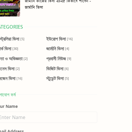
জার্মানি কাজের ভিসা ২০২৫ কিভাবে পাবেন -
জার্মানি ভিসা
ATEGORIES
ট্রেলিয়া ভিসা
ইউরোপ ভিসা
[5]
[16]
ার্ক ভিসা
জার্মানি ভিসা
[30]
[4]
ষতা ও অভিজ্ঞতা
প্রবাসী নিউজ
[2]
[9]
জনেস ভিসা
ভিজিট ভিসা
[2]
[6]
নজেন ভিসা
স্টুডেন্ট ভিসা
[16]
[5]
গাযোগ ফর্ম
our Name
ail Address