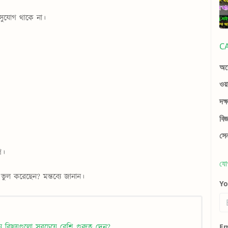
সুযোগ থাকে না।
C
অস্
ওয়
দক্
বি
সে
প।
যো
 করেছেন? মন্তব্যে জানান।
Y
িষয়গুলো সবচেয়ে বেশি গুরুত্ব দেন?
Em