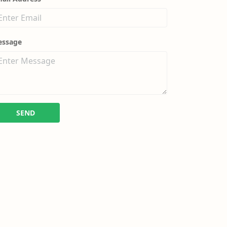
essage
SEND