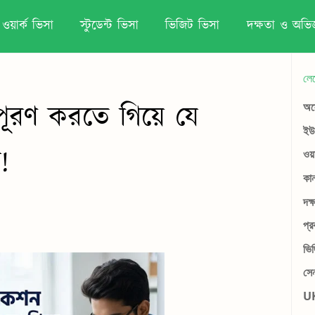
ওয়ার্ক ভিসা
স্টুডেন্ট ভিসা
ভিজিট ভিসা
দক্ষতা ও অভিজ
লে
 পূরণ করতে গিয়ে যে
অস্
ইউর
!
ওয়
কান
দক্
প্র
ভি
সে
UK