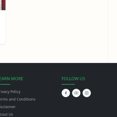
EARN MORE
FOLLOW US
rivacy Policy
erms and Conditions
isclaimer
bout Us